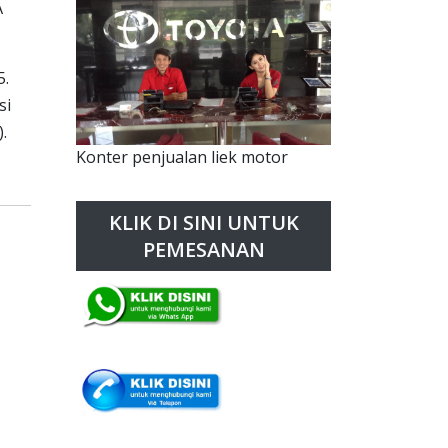
A
5.
si
.
Konter penjualan liek motor
KLIK DI SINI UNTUK
PEMESANAN