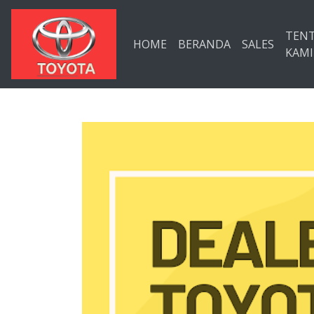
Langsung ke konten utama
TEN
HOME
BERANDA
SALES
KAMI