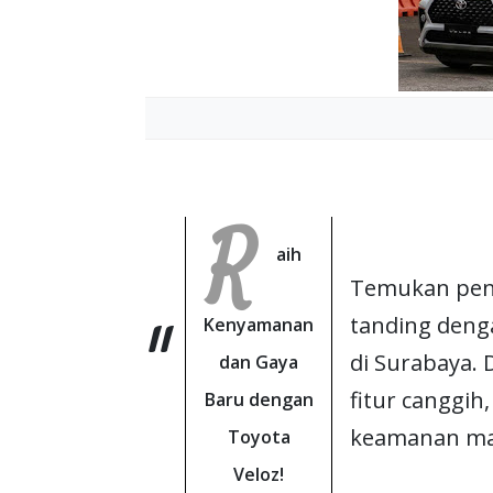
R
aih
Temukan pen
tanding denga
Kenyamanan
di Surabaya.
dan Gaya
fitur canggi
Baru dengan
keamanan mak
Toyota
Veloz!