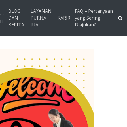
BLOG
LAYANAN
FAQ – Pertanyaan
TO
DAN
PURNA
KARIR
yang Sering
I
BERITA
JUAL
Diajukan?