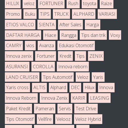
HILUX
veloz
FORTUNER
Rush
toyota
Raize
Promo
Buku
TIPS
TRUCK
ALPHARD
VARIASI
ETIOS VALCO
SIENTA
After Sales
Harga
DAFTAR HARGA
Hiace
Rangga
Tips dan trik
Voxy
CAMRY
vios
Avanza
Edukasi Otomotif
Innova zenix
Fortuner
Kredit
Tips
ZENIX
ASURANSI
COROLLA
Innova reborn
LAND CRUISER
Tips Automotif
Veloz
Yaris
Yaris cross
ALTIS
Alphard
DEC
Hilux
Innova
Innova Reborn
Innova Zenix
KARIR
LEASING
Paket Kredit
Pameran
Servis
Test Drive
Tips Otomotif
Vellfire
Velooz
Veloz Hybrid