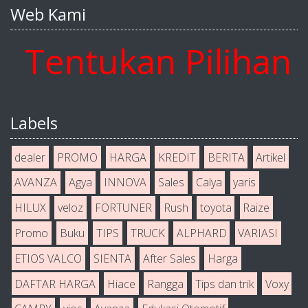
Web Kami
ntukan Pilihan And
Labels
dealer
PROMO
HARGA
KREDIT
BERITA
Artikel
AVANZA
Agya
INNOVA
Sales
Calya
yaris
HILUX
veloz
FORTUNER
Rush
toyota
Raize
Promo
Buku
TIPS
TRUCK
ALPHARD
VARIASI
ETIOS VALCO
SIENTA
After Sales
Harga
DAFTAR HARGA
Hiace
Rangga
Tips dan trik
Voxy