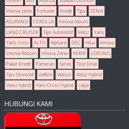
CAMRY
vios
Avanza
Edukasi Otomotif
Innova zenix
Fortuner
Kredit
Tips
ZENIX
ASURANSI
COROLLA
Innova reborn
LAND CRUISER
Tips Automotif
Veloz
Yaris
Yaris cross
ALTIS
Alphard
DEC
Hilux
Innova
Innova Reborn
Innova Zenix
KARIR
LEASING
Paket Kredit
Pameran
Servis
Test Drive
Tips Otomotif
Vellfire
Velooz
Veloz Hybrid
Veloz hybrid
Yaris Cross Hybrid
calya
HUBUNGI KAMI