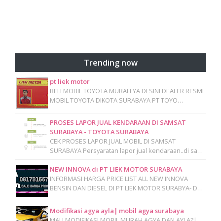
Trending now
pt liek motor
BELI MOBIL TOYOTA MURAH YA DI SINI DEALER RESMI
MOBIL TOYOTA DIKOTA SURABAYA PT TOYO…
PROSES LAPOR JUAL KENDARAAN DI SAMSAT
SURABAYA - TOYOTA SURABAYA
CEK PROSES LAPOR JUAL MOBIL DI SAMSAT
SURABAYA Persyaratan lapor jual kendaraan..di sa…
NEW INNOVA di PT LIEK MOTOR SURABAYA
INFORMASI HARGA PRICE LIST ALL NEW INNOVA
BENSIN DAN DIESEL DI PT LIEK MOTOR SURABYA- D…
Modifikasi agya ayla| mobil agya surabaya
MAU MODIFIKASI MOBIL MURAH AGYA DAN AYLA?|