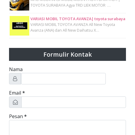
TOYOTA SURABAYA Agya TRD LIEK MOTOR …
VARIASI MOBIL TOYOTA AVANZA| toyota surabaya
VARIASI MOBIL TOYOTA AVANZA All New Toyota
Avanza (ANA) dan All New Daihatsu X…
Formulir Kontak
Nama
Email
*
Pesan
*