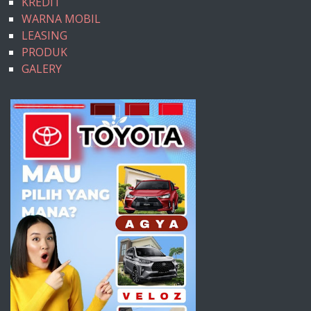
KREDIT
WARNA MOBIL
LEASING
PRODUK
GALERY