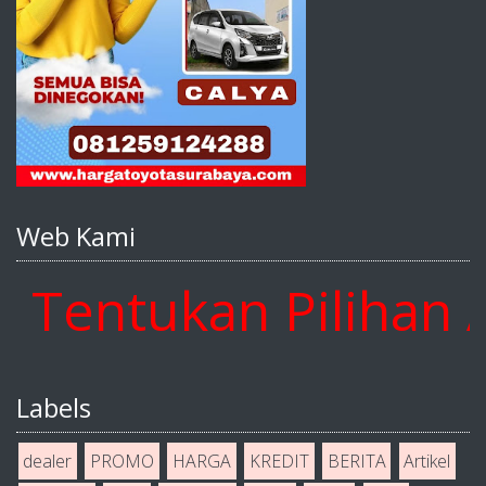
Web Kami
ntukan Pilihan And
Labels
dealer
PROMO
HARGA
KREDIT
BERITA
Artikel