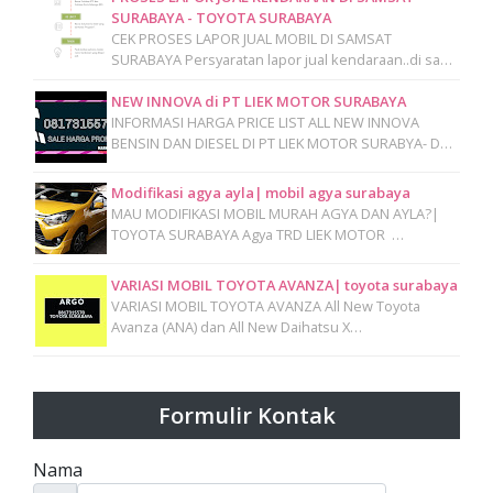
SURABAYA - TOYOTA SURABAYA
CEK PROSES LAPOR JUAL MOBIL DI SAMSAT
SURABAYA Persyaratan lapor jual kendaraan..di sa…
NEW INNOVA di PT LIEK MOTOR SURABAYA
INFORMASI HARGA PRICE LIST ALL NEW INNOVA
BENSIN DAN DIESEL DI PT LIEK MOTOR SURABYA- D…
Modifikasi agya ayla| mobil agya surabaya
MAU MODIFIKASI MOBIL MURAH AGYA DAN AYLA?|
TOYOTA SURABAYA Agya TRD LIEK MOTOR …
VARIASI MOBIL TOYOTA AVANZA| toyota surabaya
VARIASI MOBIL TOYOTA AVANZA All New Toyota
Avanza (ANA) dan All New Daihatsu X…
Formulir Kontak
Nama