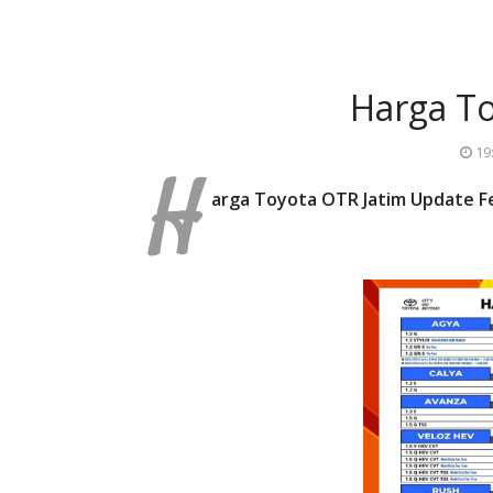
Harga To
19
H
arga Toyota OTR Jatim Update Fe