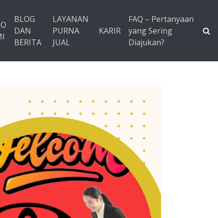
BLOG
LAYANAN
FAQ – Pertanyaan
TO
DAN
PURNA
KARIR
yang Sering
I
BERITA
JUAL
Diajukan?