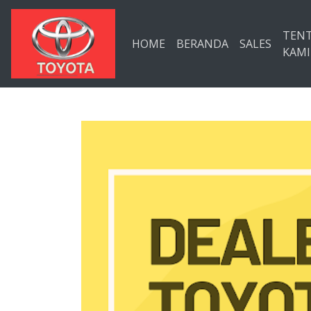
Langsung ke konten utama
TEN
HOME
BERANDA
SALES
KAMI