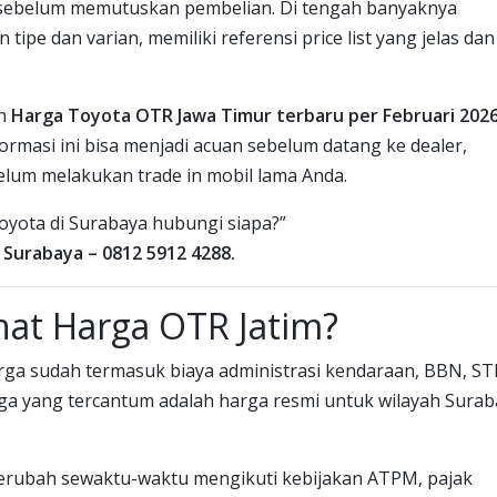
g sebelum memutuskan pembelian. Di tengah banyaknya
ipe dan varian, memiliki referensi price list yang jelas dan
an
Harga Toyota OTR Jawa Timur terbaru per Februari 202
rmasi ini bisa menjadi acuan sebelum datang ke dealer,
lum melakukan trade in mobil lama Anda.
Toyota di Surabaya hubungi siapa?”
 Surabaya – 0812 5912 4288.
hat Harga OTR Jatim?
rga sudah termasuk biaya administrasi kendaraan, BBN, ST
arga yang tercantum adalah harga resmi untuk wilayah Sura
berubah sewaktu-waktu mengikuti kebijakan ATPM, pajak