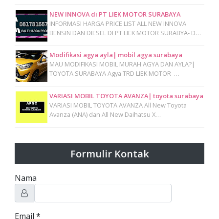
NEW INNOVA di PT LIEK MOTOR SURABAYA
INFORMASI HARGA PRICE LIST ALL NEW INNOVA
BENSIN DAN DIESEL DI PT LIEK MOTOR SURABYA- D…
Modifikasi agya ayla| mobil agya surabaya
MAU MODIFIKASI MOBIL MURAH AGYA DAN AYLA?|
TOYOTA SURABAYA Agya TRD LIEK MOTOR …
VARIASI MOBIL TOYOTA AVANZA| toyota surabaya
VARIASI MOBIL TOYOTA AVANZA All New Toyota
Avanza (ANA) dan All New Daihatsu X…
Formulir Kontak
Nama
Email
*