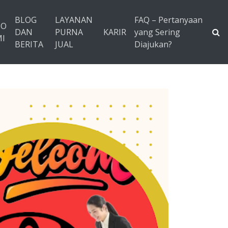
BLOG
LAYANAN
FAQ – Pertanyaan
TO
DAN
PURNA
KARIR
yang Sering
I
BERITA
JUAL
Diajukan?