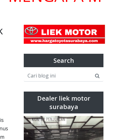
k
Search
Dealer liek motor
surabaya
is
onus
lm