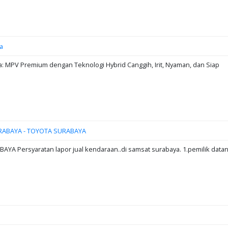
a
: MPV Premium dengan Teknologi Hybrid Canggih, Irit, Nyaman, dan Siap
RABAYA - TOYOTA SURABAYA
A Persyaratan lapor jual kendaraan..di samsat surabaya. 1.pemilik data