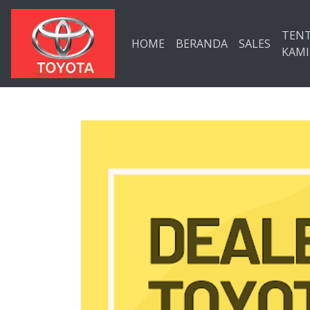
Langsung ke konten utama
TEN
HOME
BERANDA
SALES
KAMI